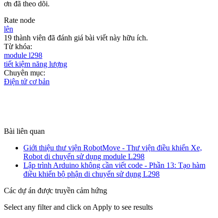
ơn đã theo dõi.
Rate node
lên
19 thành viên đã đánh giá bài viết này hữu ích.
Từ khóa:
module l298
tiết kiệm năng lượng
Chuyên mục:
Điện tử cơ bản
Bài liên quan
Giới thiệu thư viện RobotMove - Thư viện điều khiển Xe,
Robot di chuyển sử dụng module L298
Lập trình Arduino không cần viết code - Phần 13: Tạo hàm
điều khiển bộ phận di chuyển sử dụng L298
Các dự án được truyền cảm hứng
Select any filter and click on Apply to see results