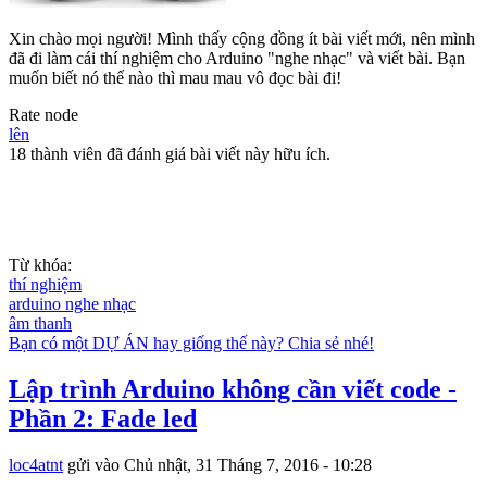
Xin chào mọi người! Mình thấy cộng đồng ít bài viết mới, nên mình
đã đi làm cái thí nghiệm cho Arduino "nghe nhạc" và viết bài. Bạn
muốn biết nó thế nào thì mau mau vô đọc bài đi!
Rate node
lên
18 thành viên đã đánh giá bài viết này hữu ích.
Từ khóa:
thí nghiệm
arduino nghe nhạc
âm thanh
Bạn có một DỰ ÁN hay giống thế này? Chia sẻ nhé!
Lập trình Arduino không cần viết code -
Phần 2: Fade led
loc4atnt
gửi vào
Chủ nhật, 31 Tháng 7, 2016 - 10:28