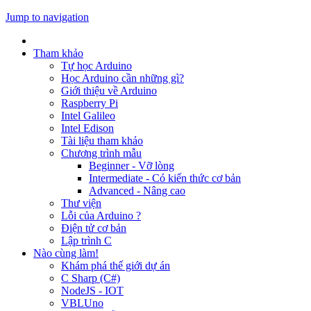
Jump to navigation
Tham khảo
Tự học Arduino
Học Arduino cần những gì?
Giới thiệu về Arduino
Raspberry Pi
Intel Galileo
Intel Edison
Tài liệu tham khảo
Chương trình mẫu
Beginner - Vỡ lòng
Intermediate - Có kiến thức cơ bản
Advanced - Nâng cao
Thư viện
Lỗi của Arduino ?
Điện tử cơ bản
Lập trình C
Nào cùng làm!
Khám phá thế giới dự án
C Sharp (C#)
NodeJS - IOT
VBLUno