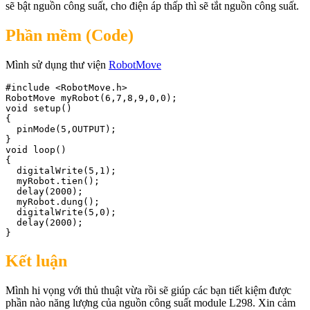
sẽ bật nguồn công suất, cho điện áp thấp thì sẽ tắt nguồn công suất.
Phần mềm (Code)
Mình sử dụng thư viện
RobotMove
#include <RobotMove.h>

RobotMove myRobot(6,7,8,9,0,0);

void setup()

{

  pinMode(5,OUTPUT);

}

void loop()

{

  digitalWrite(5,1);

  myRobot.tien();

  delay(2000);

  myRobot.dung();

  digitalWrite(5,0);

  delay(2000);

}
Kết luận
Mình hi vọng với thủ thuật vừa rồi sẽ giúp các bạn tiết kiệm được
phần nào năng lượng của nguồn công suất module L298. Xin cảm