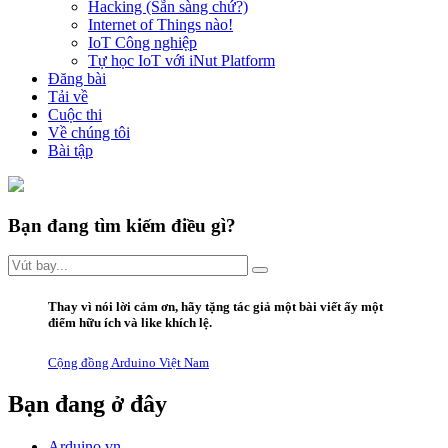
Hacking (Sẵn sàng chứ?)
Internet of Things nào!
IoT Công nghiệp
Tự học IoT với iNut Platform
Đăng bài
Tải về
Cuộc thi
Về chúng tôi
Bài tập
Bạn đang tìm kiếm điều gì?
Thay vì
nói lời
cảm ơn
,
hãy
tặng
tác giả một bài viết ấy
một
điểm hữu ích
và
like
khích lệ.
Cộng đồng Arduino Việt Nam
Bạn đang ở đây
Arduino.vn