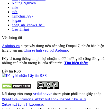
Nhung Nguyen
anle
mới
nemchua3997
begau
hoag_ah_knows_ball
Cao Thắng
Về chúng tôi
Arduino.vn
được xây dựng trên nền tảng Drupal 7, phiên bản hiện
tại 2.3 tên mã
Chia sẻ tình yêu với Arduino
.
Đây là trang thông tin phi lợi nhuận ra đời hướng tới cộng đồng trẻ,
những chủ nhân tương lai của đất nước.
Tìm hiểu thêm
Lấy tin RSS
Nội dung trên trang
được phân phối theo giấy phép
Arduino.vn
Creative Commons Attribution-ShareAlike 4.0
.
International License