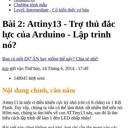
Chương trình mẫu
Level: Intermediate - Có kiến thức cơ bản
Bài 2: Attiny13 - Trợ thủ đắc
lực của Arduino - Lập trình
nó?
Bạn có một DỰ ÁN hay giống thế này? Chia sẻ nhé!
ksp
gửi vào
Thứ bảy, 14 Tháng 6, 2014 - 17:49
148045 lượt xem
Nội dung chính, cần nắm
Attiny13 là một vi điều khiển cực kỳ nhỏ (chỉ có 8 chân) và 1 KB
Flash. Tuy vậy, chúng ta vẫn có thể làm được rất nhiều thứ trên nó.
Hôm nay, chúng ta tìm hiểu về con ATTiny13 này, sau đó là tìm
hiêu cách lập trình để làm 1 đèn LED nhấp nháy!
Bài viết này cũng không quá khó, bạn chỉ cần tập trung vào các