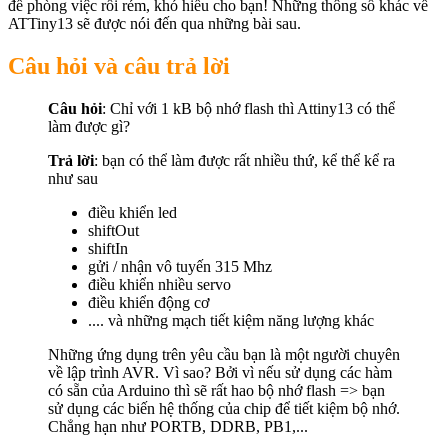
để phòng việc rối rém, khó hiểu cho bạn! Những thông số khác về
ATTiny13 sẽ được nói đến qua những bài sau.
Câu hỏi và câu trả lời
Câu hỏi
: Chỉ với 1 kB bộ nhớ flash thì Attiny13 có thể
làm được gì?
Trả lời
: bạn có thể làm được rất nhiều thứ, kể thể kể ra
như sau
điều khiển led
shiftOut
shiftIn
gửi / nhận vô tuyến 315 Mhz
điều khiển nhiều servo
điều khiển động cơ
.... và những mạch tiết kiệm năng lượng khác
Những ứng dụng trên yêu cầu bạn là một người chuyên
về lập trình AVR. Vì sao? Bởi vì nếu sử dụng các hàm
có sẵn của Arduino thì sẽ rất hao bộ nhớ flash => bạn
sử dụng các biến hệ thống của chip để tiết kiệm bộ nhớ.
Chẳng hạn như PORTB, DDRB, PB1,...