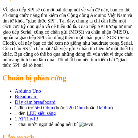
Về giao tiếp SPI sẽ có một bài riêng nói về vấn đề này, bạn có thể
sử dụng chức năng tìm kiếm của Cộng đồng Arduino Việt Nam và
tìm từ khóa "giao thức SPI". Tại đây, chúng ta chỉ cần hiểu một
cách cực kỳ đơn giản và dễ hiểu đó là. Giao tiếp SPI tương tự như
giao tiếp Serial, cũng có chân gửi (MOSI) và chân nhận (MISO),
ngoài ra giao tiếp SPI còn dùng thêm một chân gọi là SCK (Serial
Clock), cái này bạn có thể xem nó giống như baudrate trong Serial.
Còn chân SS là chân bật / tắt việc gửi / nhận tín hiệu từ một thiết bị
khác. Bạn cũng có thể bỏ qua những dòng tôi vừa viết vì thực chất
nó mang tính hàm lâm quá. Tốt nhất bạn nên tìm kiếm bài "giao
thức SPI" để rõ hơn!
Chuẩn bị phần cứng
Arduino Uno
Breadboard
Dây cắm breadboard
1 điện trở
560 Ohm
(hoặc
220 Ohm
hoặc
1kOhm
)
1 đèn
LED siêu sáng
1
ATTiny13
1 chai nước ngọt để uống nếu bí
Lắp mạch