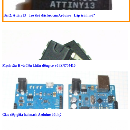
Bài 2: Attiny13 - Trợ thủ đắc lực của Arduino - Lập trình nó?
Mạch cầu H và điều khiển động cơ với SN754410
Giao tiếp giữa hai mạch Arduino bất kỳ