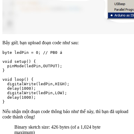
Bây giờ, bạn upload đoạn code như sau:
byte ledPin = 0; // PB0 á 

void setup() {

  pinMode(ledPin,OUTPUT);

}

void loop() {

  digitalWrite(ledPin,HIGH);

  delay(1000);

  digitalWrite(ledPin,LOW);

  delay(1000);

}
Nếu nhận một đoạn code thông báo như thế này, thì bạn đã upload
code thành công!
Binary sketch size: 426 bytes (of a 1,024 byte
maximum)