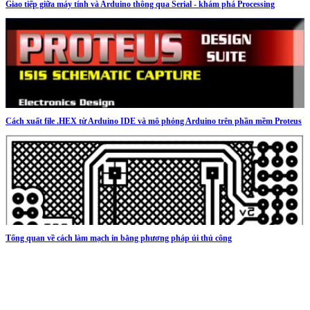
Giao tiếp giữa máy tính và Arduino thông qua Serial - khám phá Processing
Cách xuất file .HEX từ Arduino IDE và mô phỏng Arduino trên phần mềm Proteus
Tổng quan về cách làm mạch in bằng phương pháp ủi thủ công