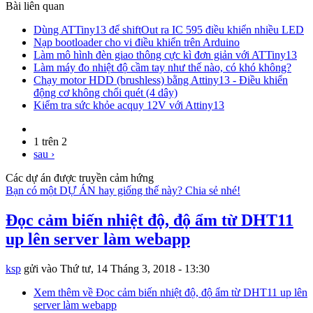
Bài liên quan
Dùng ATTiny13 để shiftOut ra IC 595 điều khiển nhiều LED
Nạp bootloader cho vi điều khiển trên Arduino
Làm mô hình đèn giao thông cực kì đơn giản với ATTiny13
Làm máy đo nhiệt độ cầm tay như thế nào, có khó không?
Chạy motor HDD (brushless) bằng Attiny13 - Điều khiển
động cơ không chổi quét (4 dây)
Kiểm tra sức khỏe acquy 12V với Attiny13
1 trên 2
sau ›
Các dự án được truyền cảm hứng
Bạn có một DỰ ÁN hay giống thế này? Chia sẻ nhé!
Đọc cảm biến nhiệt độ, độ ẩm từ DHT11
up lên server làm webapp
ksp
gửi vào
Thứ tư, 14 Tháng 3, 2018 - 13:30
Xem thêm
về Đọc cảm biến nhiệt độ, độ ẩm từ DHT11 up lên
server làm webapp