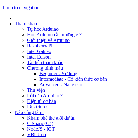
Jump to navigation
Tham khảo
Tự học Arduino
Học Arduino cần những gì?
Giới thiệu về Arduino
Raspberry Pi
Intel Galileo
Intel Edison
Tài liệu tham khảo
Chương trình mẫu
Beginner - Vỡ lòng
Intermediate - Có kiến thức cơ bản
Advanced - Nâng cao
Thư viện
Lỗi của Arduino ?
Điện tử cơ bản
Lập trình C
Nào cùng làm!
Khám phá thế giới dự án
C Sharp (C#)
NodeJS - IOT
VBLUno