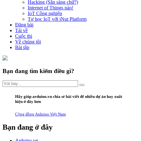
Hacking (Sẵn sàng chứ?)
Internet of Things nào!
IoT Công nghiệp
Tự học IoT với iNut Platform
Đăng bài
Tải về
Cuộc thi
Về chúng tôi
Bài tập
Bạn đang tìm kiếm điều gì?
Hãy giúp arduino.vn
chia sẻ bài viết
để nhiều dự án hay xuất
hiện ở đây hơn
Cộng đồng Arduino Việt Nam
Bạn đang ở đây
Arduino.vn