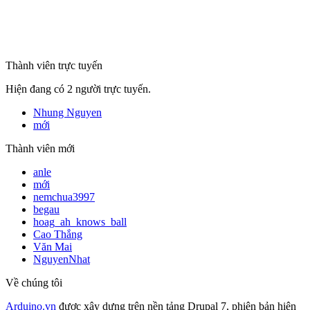
mã số thuế
Thành viên trực tuyến
Hiện đang có 2 người trực tuyến.
Nhung Nguyen
mới
Thành viên mới
anle
mới
nemchua3997
begau
hoag_ah_knows_ball
Cao Thắng
Văn Mai
NguyenNhat
Về chúng tôi
Arduino.vn
được xây dựng trên nền tảng Drupal 7, phiên bản hiện