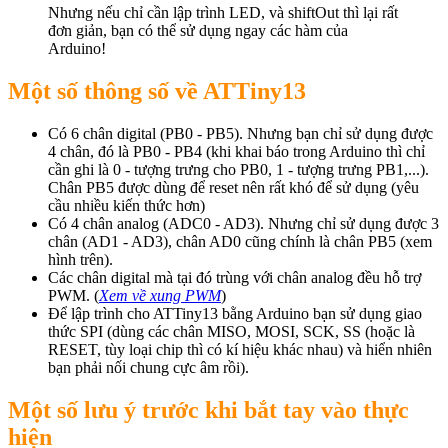
Nhưng nếu chỉ cần lập trình LED, và shiftOut thì lại rất
đơn giản, bạn có thể sử dụng ngay các hàm của
Arduino!
Một số thông số về ATTiny13
Có 6 chân digital (PB0 - PB5). Nhưng bạn chỉ sử dụng được
4 chân, đó là PB0 - PB4 (khi khai báo trong Arduino thì chỉ
cần ghi là 0 - tượng trưng cho PB0, 1 - tượng trưng PB1,...).
Chân PB5 được dùng để reset nên rất khó để sử dụng (yêu
cầu nhiều kiến thức hơn)
Có 4 chân analog (ADC0 - AD3). Nhưng chỉ sử dụng được 3
chân (AD1 - AD3), chân AD0 cũng chính là chân PB5 (xem
hình trên).
Các chân digital mà tại đó trùng với chân analog đều hỗ trợ
PWM. (
Xem về xung PWM
)
Để lập trình cho ATTiny13 bằng Arduino bạn sử dụng giao
thức SPI (dùng các chân MISO, MOSI, SCK, SS (hoặc là
RESET, tùy loại chip thì có kí hiệu khác nhau) và hiển nhiên
bạn phải nối chung cực âm rồi).
Một số lưu ý trước khi bắt tay vào thực
hiện