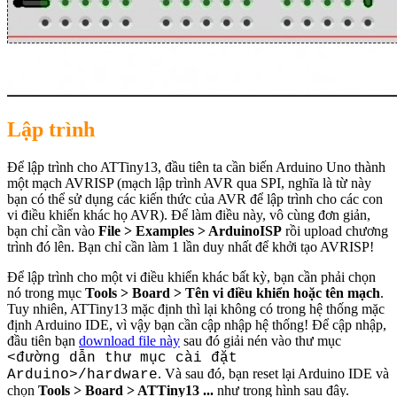
Lập trình
Để lập trình cho ATTiny13, đầu tiên ta cần biến Arduino Uno thành
một mạch AVRISP (mạch lập trình AVR qua SPI, nghĩa là từ này
bạn có thể sử dụng các kiến thức của AVR để lập trình cho các con
vi điều khiển khác họ AVR). Để làm điều này, vô cùng đơn giản,
bạn chỉ cần vào
File > Examples > ArduinoISP
rồi upload chương
trình đó lên. Bạn chỉ cần làm 1 lần duy nhất để khởi tạo AVRISP!
Để lập trình cho một vi điều khiển khác bất kỳ, bạn cần phải chọn
nó trong mục
Tools > Board > Tên vi điều khiển hoặc tên mạch
.
Tuy nhiên, ATTiny13 mặc định thì lại không có trong hệ thống mặc
định Arduino IDE, vì vậy bạn cần cập nhập hệ thống! Để cập nhập,
đầu tiên bạn
download file này
sau đó giải nén vào thư mục
<đường dẫn thư mục cài đặt
. Và sau đó, bạn reset lại Arduino IDE và
Arduino>/hardware
chọn
Tools > Board > ATTiny13 ...
như trong hình sau đây.