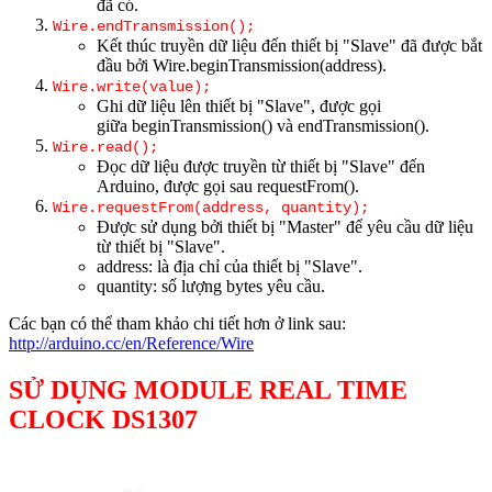
đã có.
Wire.endTransmission();
Kết thúc truyền dữ liệu đến thiết bị "Slave" đã được bắt
đầu bởi Wire.beginTransmission(address).
Wire.write(value);
Ghi dữ liệu lên thiết bị "Slave", được gọi
giữa beginTransmission() và endTransmission().
Wire.read();
Đọc dữ liệu được truyền từ thiết bị "Slave" đến
Arduino, được gọi sau requestFrom().
Wire.requestFrom(address, quantity);
Được sử dụng bởi thiết bị "Master" để yêu cầu dữ liệu
từ thiết bị "Slave".
address: là địa chỉ của thiết bị "Slave".
quantity: số lượng bytes yêu cầu.
Các bạn có thể tham khảo chi tiết hơn ở link sau:
http://arduino.cc/en/Reference/Wire
SỬ DỤNG MODULE REAL TIME
CLOCK DS1307