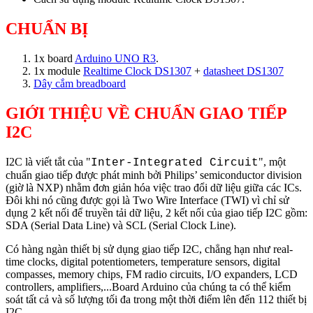
CHUẨN BỊ
1x board
Arduino UNO R3
.
1x module
Realtime Clock DS1307
+
datasheet DS1307
Dây cắm breadboard
GIỚI THIỆU VỀ CHUẨN GIAO TIẾP
I2C
I2C là viết tắt của "
", một
Inter-Integrated Circuit
chuẩn giao tiếp được phát minh bởi Philips’ semiconductor division
(giờ là NXP) nhằm đơn giản hóa việc trao đổi dữ liệu giữa các ICs.
Đôi khi nó cũng được gọi là Two Wire Interface (TWI) vì chỉ sử
dụng 2 kết nối để truyền tải dữ liệu, 2 kết nối của giao tiếp I2C gồm:
SDA (Serial Data Line) và SCL (Serial Clock Line).
Có hàng ngàn thiết bị sử dụng giao tiếp I2C, chẳng hạn như real-
time clocks, digital potentiometers, temperature sensors, digital
compasses, memory chips, FM radio circuits, I/O expanders, LCD
controllers, amplifiers,...Board Arduino của chúng ta có thể kiểm
soát tất cả và số lượng tối đa trong một thời điểm lên đến 112 thiết bị
I2C.