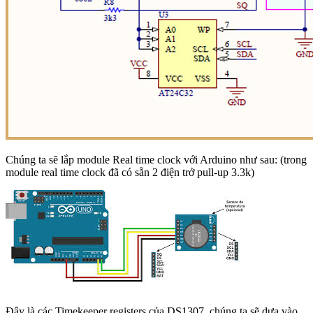
Chúng ta sẽ lắp module Real time clock với Arduino như sau: (trong
module real time clock đã có sẵn 2 điện trở pull-up 3.3k)
Đây là các Timekeeper registers của DS1307, chúng ta sẽ dựa vào