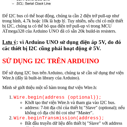
Để I2C bus có thể hoạt động, chúng ta cần 2 điện trở pull-up như
trong hình, 4.7k hoặc 10k là hợp lý. Tuy nhiên, nếu chỉ có một thiết
bị I2C, chúng ta có thể bỏ qua điện trở pull-up vì trong MCU
ATmega328 của Arduino UNO đã có sẵn 20k build-in resisters.
Lưu ý
: vì Arduino UNO sử dụng điện áp 5V, do đó
các thiết bị I2C cũng phải hoạt động ở 5V.
SỬ DỤNG I2C TRÊN ARDUINO
Đế sử dụng I2C bus trên Arduino, chúng ta sẽ cần sử dụng thư viện
Wire.h (đây là built-in library của Arduino).
Mình sẽ giới thiệu một số hàm trong thư viện Wire.h:
Wire.begin(address (optional));
Khởi tạo thư viện Wire.h và tham gia vào I2C bus.
address: 7-bit địa chỉ của thiết bị "Slave" (optional); nếu
không có địa chỉ thì coi như "Master".
Wire.beginTransmission(address);
Bắt đầu truyền dữ liệu đến thiết bị "Slave" với address