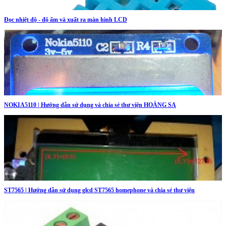
Đọc nhiệt độ - độ ẩm và xuất ra màn hình LCD
NOKIA5110 | Hướng dẫn sử dụng và chia sẻ thư viện HOÀNG SA
ST7565 | Hướng dẫn sử dụng glcd ST7565 homephone và chia sẻ thư viện