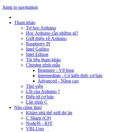
Jump to navigation
Tham khảo
Tự học Arduino
Học Arduino cần những gì?
Giới thiệu về Arduino
Raspberry Pi
Intel Galileo
Intel Edison
Tài liệu tham khảo
Chương trình mẫu
Beginner - Vỡ lòng
Intermediate - Có kiến thức cơ bản
Advanced - Nâng cao
Thư viện
Lỗi của Arduino ?
Điện tử cơ bản
Lập trình C
Nào cùng làm!
Khám phá thế giới dự án
C Sharp (C#)
NodeJS - IOT
VBLUno