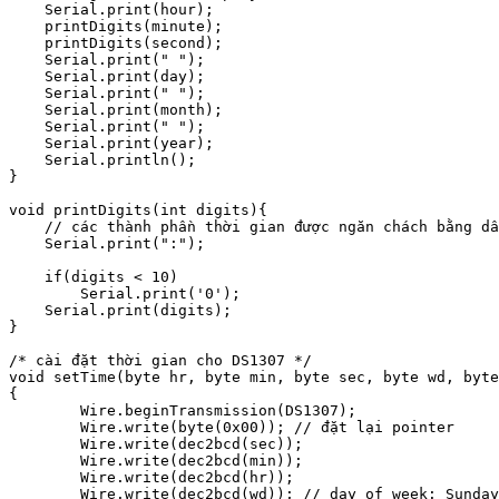
    Serial.print(hour);

    printDigits(minute);

    printDigits(second);

    Serial.print(" ");

    Serial.print(day);

    Serial.print(" ");

    Serial.print(month);

    Serial.print(" ");

    Serial.print(year); 

    Serial.println(); 

}

void printDigits(int digits){

    // các thành phần thời gian được ngăn chách bằng dấ
    Serial.print(":");

    if(digits < 10)

        Serial.print('0');

    Serial.print(digits);

}

/* cài đặt thời gian cho DS1307 */

void setTime(byte hr, byte min, byte sec, byte wd, byte
{

        Wire.beginTransmission(DS1307);

        Wire.write(byte(0x00)); // đặt lại pointer

        Wire.write(dec2bcd(sec));

        Wire.write(dec2bcd(min));

        Wire.write(dec2bcd(hr));

        Wire.write(dec2bcd(wd)); // day of week: Sunday