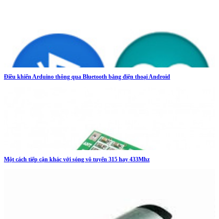
Điều khiển Arduino thông qua Bluetooth bằng điện thoại Android
Một cách tiếp cận khác với sóng vô tuyến 315 hay 433Mhz