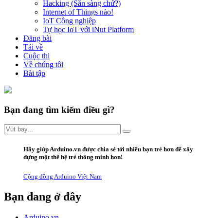
Hacking (Sẵn sàng chứ?)
Internet of Things nào!
IoT Công nghiệp
Tự học IoT với iNut Platform
Đăng bài
Tải về
Cuộc thi
Về chúng tôi
Bài tập
Bạn đang tìm kiếm điều gì?
Hãy giúp Arduino.vn được chia sẻ tới nhiều bạn trẻ hơn để xây
dựng một thế hệ trẻ
thông minh hơn
!
Cộng đồng Arduino Việt Nam
Bạn đang ở đây
Arduino.vn