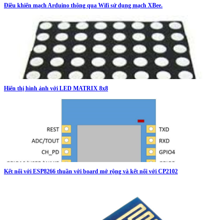
Điều khiển mạch Arduino thông qua Wifi sử dụng mạch XBee.
Hiển thị hình ảnh với LED MATRIX 8x8
Kết nối với ESP8266 thuần với board mở rộng và kết nối với CP2102