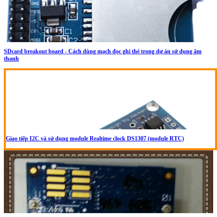
SDcard breakout board - Cách dùng mạch đọc ghi thẻ trong dự án sử dụng âm
thanh
Giao tiếp I2C và sử dụng module Realtime clock DS1307 (module RTC)