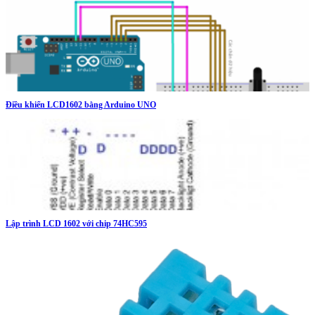
Điều khiển LCD1602 bằng Arduino UNO
Lập trình LCD 1602 với chip 74HC595