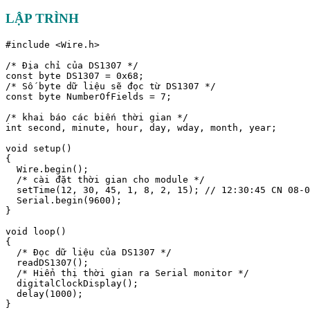
LẬP TRÌNH
#include <Wire.h> 

/* Địa chỉ của DS1307 */

const byte DS1307 = 0x68;

/* Số byte dữ liệu sẽ đọc từ DS1307 */

const byte NumberOfFields = 7;

/* khai báo các biến thời gian */

int second, minute, hour, day, wday, month, year;

void setup()

{

  Wire.begin();

  /* cài đặt thời gian cho module */

  setTime(12, 30, 45, 1, 8, 2, 15); // 12:30:45 CN 08-0
  Serial.begin(9600);

}

void loop()

{

  /* Đọc dữ liệu của DS1307 */

  readDS1307();

  /* Hiển thị thời gian ra Serial monitor */

  digitalClockDisplay();

  delay(1000);

}
