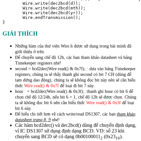
        Wire.write(dec2bcd(d)); 

        Wire.write(dec2bcd(mth));

        Wire.write(dec2bcd(yr));

        Wire.endTransmission();

GIẢI THÍCH
Những hàm của thư viện Wire.h được sử dụng trong bài mình đã
giới thiệu ở trên.
Để chuyển sang chế độ 12h, các bạn tham khảo datasheet và bảng
Timekeeper registers nhé!
second = bcd2dec(Wire.read() & 0x7f); : dựa vào bảng Timekeeper
registers, chúng ta sẽ thấy thanh ghi second có bit 7 CH (dùng để
tạm dừng dao động), chúng ta sẽ không đọc bit này nên sẽ cần biểu
thức
Wire.read() & 0x7f
để loại đi bit 7 này.
hour = bcd2dec(Wire.read() & 0x3f); :thanh ghi hour có bit 6 để
chọn chế độ 12/24h, nếu bit 6 = 1, chế độ 12h sẽ được chọn. Chúng
ta sẽ không đọc bit 6 nên cần biểu thức
Wire.read() & 0x3f
để loại
bit 6 này.
Để hiểu chi tiết hơn về cách write/read DS1307, các bạn
tham khảo
datasheet trang 8, 9
nhé!
Các hàm bcd2dec() và dec2bcd() dùng để chuyển định dạng,
vì IC DS1307 sử dụng định dạng BCD. VD: số 23 khi
chuyển sang BCD sẽ có dạng 0b00100011
(0x23
).
2
16