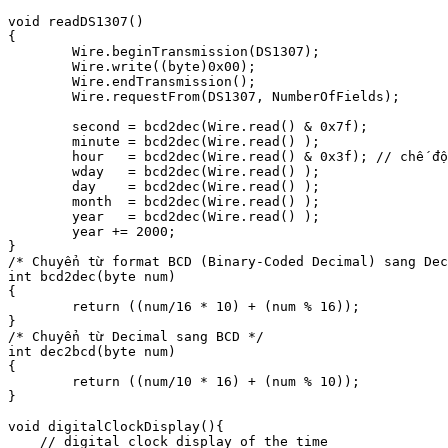
void readDS1307()

{

        Wire.beginTransmission(DS1307);

        Wire.write((byte)0x00);

        Wire.endTransmission();

        Wire.requestFrom(DS1307, NumberOfFields);

        second = bcd2dec(Wire.read() & 0x7f);

        minute = bcd2dec(Wire.read() );

        hour   = bcd2dec(Wire.read() & 0x3f); // chế độ
        wday   = bcd2dec(Wire.read() );

        day    = bcd2dec(Wire.read() );

        month  = bcd2dec(Wire.read() );

        year   = bcd2dec(Wire.read() );

        year += 2000;    

}

/* Chuyển từ format BCD (Binary-Coded Decimal) sang Dec
int bcd2dec(byte num)

{

        return ((num/16 * 10) + (num % 16));

}

/* Chuyển từ Decimal sang BCD */

int dec2bcd(byte num)

{

        return ((num/10 * 16) + (num % 10));

}

void digitalClockDisplay(){

    // digital clock display of the time
