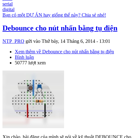
serial
digital
Bạn có một DỰ ÁN hay giống thế này? Chia sẻ nhé!
Debounce cho nút nhấn bằng tụ điện
NTP_PRO
gửi vào
Thứ bảy, 14 Tháng 6, 2014 - 13:01
Xem thêm
về Debounce cho nút nhấn bằng tụ điện
Bình luận
50777 lượt xem
Xin chào, bài đăng của mình sẽ nói về kỹ thuật DEBOUNCE cho