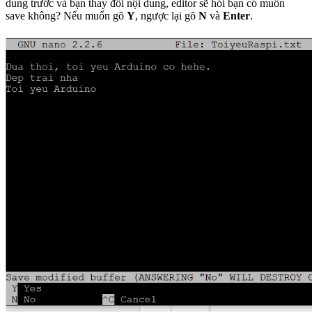
dung trước và bạn thay đổi nội dung, editor sẽ hỏi bạn có muốn
save không? Nếu muốn gõ
Y
, ngược lại gõ
N
và
Enter
.