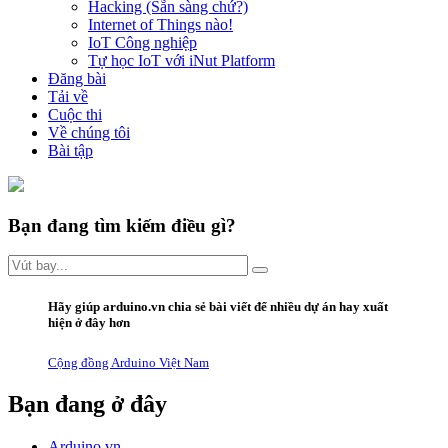
Hacking (Sẵn sàng chứ?)
Internet of Things nào!
IoT Công nghiệp
Tự học IoT với iNut Platform
Đăng bài
Tải về
Cuộc thi
Về chúng tôi
Bài tập
Bạn đang tìm kiếm điều gì?
Hãy giúp arduino.vn
chia sẻ bài viết
để nhiều dự án hay xuất
hiện ở đây hơn
Cộng đồng Arduino Việt Nam
Bạn đang ở đây
Arduino.vn