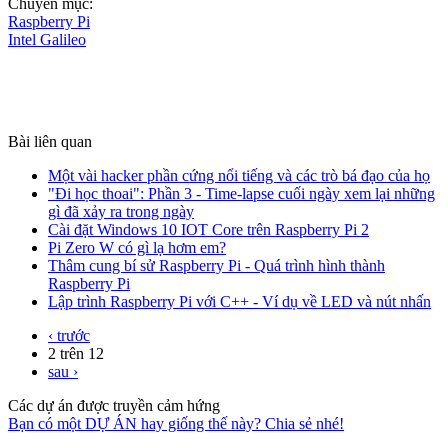
Chuyên mục:
Raspberry Pi
Intel Galileo
Bài liên quan
Một vài hacker phần cứng nổi tiếng và các trò bá đạo của họ
"Đi học thoai": Phần 3 - Time-lapse cuối ngày xem lại những
gì đã xảy ra trong ngày
Cài đặt Windows 10 IOT Core trên Raspberry Pi 2
Pi Zero W có gì lạ hơm em?
Thâm cung bí sử Raspberry Pi - Quá trình hình thành
Raspberry Pi
Lập trình Raspberry Pi với C++ - Ví dụ về LED và nút nhấn
‹ trước
2 trên 12
sau ›
Các dự án được truyền cảm hứng
Bạn có một DỰ ÁN hay giống thế này? Chia sẻ nhé!