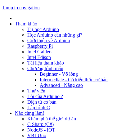
Jump to navigation
Tham khảo
Tự học Arduino
Học Arduino cần những gì?
Giới thiệu về Arduino
Raspberry Pi
Intel Galileo
Intel Edison
Tài liệu tham khảo
Chương trình mẫu
Beginner - Vỡ lòng
Intermediate - Có kiến thức cơ bản
Advanced - Nâng cao
Thư viện
Lỗi của Arduino ?
Điện tử cơ bản
Lập trình C
Nào cùng làm!
Khám phá thế giới dự án
C Sharp (C#)
NodeJS - IOT
VBLUno