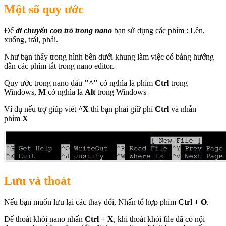
Một số quy ước
Để
di chuyển con trỏ trong nano
bạn sử dụng các phím : Lên,
xuống, trái, phải.
Như bạn thấy trong hình bên dưới khung làm việc có bảng hướng
dẫn các phím tắt trong nano editor.
Quy ước trong nano dấu
"^"
có nghĩa là phím
Ctrl
trong
Windows,
M
có nghĩa là
Alt
trong Windows
Ví dụ nếu trợ giúp viết
^X
thì bạn phải giữ phí
Ctrl
và nhẫn
phím
X
Lưu và thoát
Nếu bạn muốn lưu lại các thay đổi, Nhấn tổ hợp phím
Ctrl + O
.
Để thoát khỏi nano nhấn
Ctrl + X
, khi thoát khỏi file đã có nội