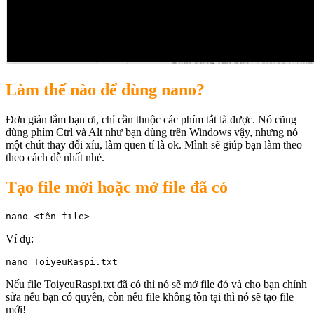
Làm thế nào để dùng nano?
Đơn giản lắm bạn ơi, chỉ cần thuộc các phím tắt là được. Nó cũng
dùng phím Ctrl và Alt như bạn dùng trên Windows vậy, nhưng nó
một chút thay đổi xíu, làm quen tí là ok. Mình sẽ giúp bạn làm theo
theo cách dễ nhất nhé.
Tạo file mới hoặc mở file đã có
nano <tên file>
Ví dụ:
nano ToiyeuRaspi.txt
Nếu file ToiyeuRaspi.txt đã có thì nó sẽ mở file đó và cho bạn chỉnh
sửa nếu bạn có quyền, còn nếu file không tồn tại thì nó sẽ tạo file
mới!