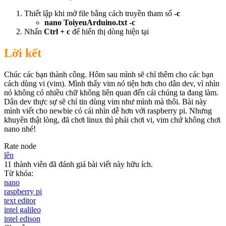
Thiết lập khi mở file bằng cách truyền tham số
-c
​​nano ToiyeuArduino.txt -c
Nhấn
Ctrl + c
để hiển thị dòng hiện tại
Lời kết
Chúc các bạn thành công. Hôm sau mình sẽ chỉ thêm cho các bạn
cách dùng vi (vim). Mình thấy vim nó tiện hơn cho dân dev, vì nhìn
nó không có nhiều chữ không liên quan đến cái chúng ta đang làm.
Dân dev thực sự sẽ chỉ tin dùng vim như mình mà thôi. Bài này
mình viết cho newbie có cái nhìn dễ hơn với raspberry pi. Nhưng
khuyên thật lòng, đã chơi linux thì phải chơi vi, vim chứ không chơi
nano nhé!
Rate node
lên
11 thành viên đã đánh giá bài viết này hữu ích.
Từ khóa:
nano
raspberry pi
text editor
intel galileo
intel edison