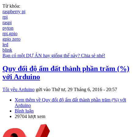
Từ khóa:
raspberry pi
rpi
raspi
pyton
rpi.gpio
gpio zero
led
blink
Bạn có một DỰ ÁN hay giống thế này? Chia sẻ nhé!
Quy đổi độ ẩm đất thành phần trăm (%)
với Arduino
Tôi yêu Arduino
gửi vào
Thứ tư, 29 Tháng 6, 2016 - 20:57
Xem thêm
về Quy đổi độ ẩm đất thành phần trăm (%) với
Arduino
Bình luận
29704 lượt xem