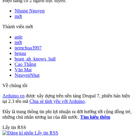
Hiện đang có 2 người trực tuyến.
Nhung Nguyen
mới
Thành viên mới
anle
mới
nemchua3997
begau
hoag_ah_knows_ball
Cao Thắng
Văn Mai
NguyenNhat
Về chúng tôi
Arduino.vn
được xây dựng trên nền tảng Drupal 7, phiên bản hiện
tại 2.3 tên mã
Chia sẻ tình yêu với Arduino
.
Đây là trang thông tin phi lợi nhuận ra đời hướng tới cộng đồng trẻ,
những chủ nhân tương lai của đất nước.
Tìm hiểu thêm
Lấy tin RSS