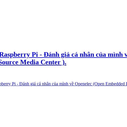
rry Pi - Đánh giá cá nhân của mình v
ource Media Center ).
i - Đánh giá cá nhân của mình về Openelec (Open Embedded Linu