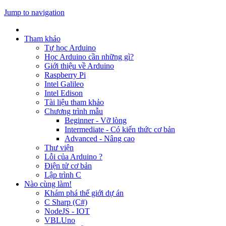
Jump to navigation
Tham khảo
Tự học Arduino
Học Arduino cần những gì?
Giới thiệu về Arduino
Raspberry Pi
Intel Galileo
Intel Edison
Tài liệu tham khảo
Chương trình mẫu
Beginner - Vỡ lòng
Intermediate - Có kiến thức cơ bản
Advanced - Nâng cao
Thư viện
Lỗi của Arduino ?
Điện tử cơ bản
Lập trình C
Nào cùng làm!
Khám phá thế giới dự án
C Sharp (C#)
NodeJS - IOT
VBLUno