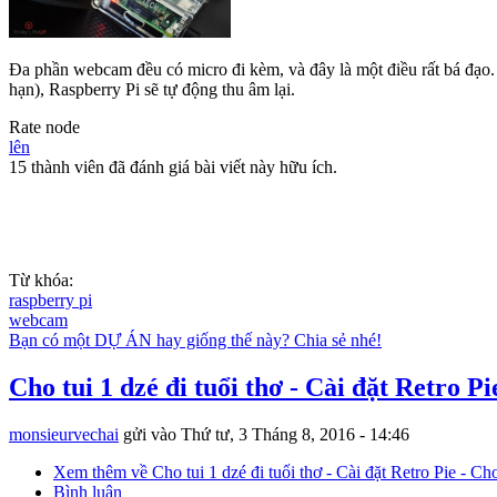
Đa phần webcam đều có micro đi kèm, và đây là một điều rất bá đạo
hạn), Raspberry Pi sẽ tự động thu âm lại.
Rate node
lên
15 thành viên đã đánh giá bài viết này hữu ích.
Từ khóa:
raspberry pi
webcam
Bạn có một DỰ ÁN hay giống thế này? Chia sẻ nhé!
Cho tui 1 dzé đi tuổi thơ - Cài đặt Retro 
monsieurvechai
gửi vào
Thứ tư, 3 Tháng 8, 2016 - 14:46
Xem thêm
về Cho tui 1 dzé đi tuổi thơ - Cài đặt Retro Pie - C
Bình luận