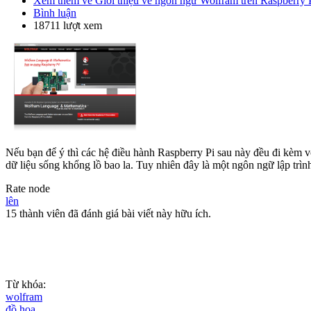
Xem thêm
về Giới thiệu về ngôn ngữ Wolfram trên Raspberry 
Bình luận
18711 lượt xem
Nếu bạn để ý thì các hệ điều hành Raspberry Pi sau này đều đi kèm 
dữ liệu sống khổng lồ bao la. Tuy nhiên đây là một ngôn ngữ lập tr
Rate node
lên
15 thành viên đã đánh giá bài viết này hữu ích.
Từ khóa:
wolfram
đồ họa