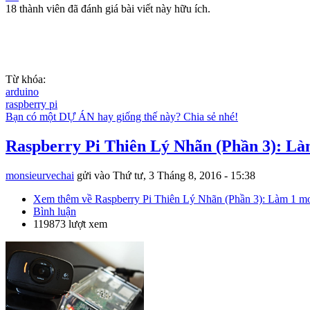
18 thành viên đã đánh giá bài viết này hữu ích.
Từ khóa:
arduino
raspberry pi
Bạn có một DỰ ÁN hay giống thế này? Chia sẻ nhé!
Raspberry Pi Thiên Lý Nhãn (Phần 3): L
monsieurvechai
gửi vào
Thứ tư, 3 Tháng 8, 2016 - 15:38
Xem thêm
về Raspberry Pi Thiên Lý Nhãn (Phần 3): Làm 1 m
Bình luận
119873 lượt xem