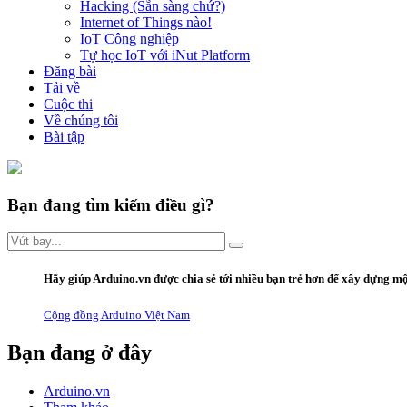
Hacking (Sẵn sàng chứ?)
Internet of Things nào!
IoT Công nghiệp
Tự học IoT với iNut Platform
Đăng bài
Tải về
Cuộc thi
Về chúng tôi
Bài tập
Bạn đang tìm kiếm điều gì?
Hãy giúp Arduino.vn được chia sẻ tới nhiều bạn trẻ hơn để xây dựng mộ
Cộng đồng Arduino Việt Nam
Bạn đang ở đây
Arduino.vn