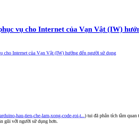
 phục vụ cho Internet của Vạn Vật (IW) hướ
vụ cho Internet của Vạn Vật (IW) hướng đến người sử dụng
-arduino-hau-tien-che-lam-xong-code-roi-t...
) tui đã phân tích tầm quan
ần gũi với người sử dụng hơn.