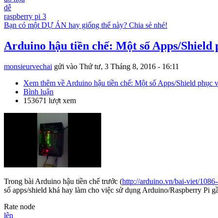
dễ
raspberry pi 3
Bạn có một DỰ ÁN hay giống thế này? Chia sẻ nhé!
Arduino hậu tiền chế: Một số Apps/Shield
monsieurvechai
gửi vào
Thứ tư, 3 Tháng 8, 2016 - 16:11
Xem thêm
về Arduino hậu tiền chế: Một số Apps/Shield phục 
Bình luận
153671 lượt xem
Trong bài Arduino hậu tiền chế trước (
http://arduino.vn/bai-viet/1086
số apps/shield khá hay làm cho việc sử dụng Arduino/Raspberry Pi g
Rate node
lên