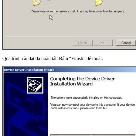
Quá trình cài đặt đã hoàn tất. Bấm “Finish” để thoát.