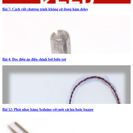
Bài 7: Cách viết chương trình không sử dụng hàm delay
Bài 4: Đọc điện áp điều chỉnh bởi biến trở
Bài 12: Phát nhạc bằng Arduino với một cái loa hoặc buzzer