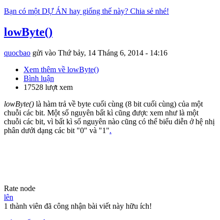
Bạn có một DỰ ÁN hay giống thế này? Chia sẻ nhé!
lowByte()
quocbao
gửi vào
Thứ bảy, 14 Tháng 6, 2014 - 14:16
Xem thêm
về lowByte()
Bình luận
17528 lượt xem
lowByte()
là hàm trả về byte cuối cùng (8 bit cuối cùng) của một
chuỗi các bit. Một số nguyên bất kì cũng được xem như là một
chuỗi các bit, vì bất kì số nguyên nào cũng có thể biểu diễn ở hệ nhị
phân dưới dạng các bit "0" và "1"
.
Rate node
lên
1 thành viên đã công nhận bài viết này hữu ích!