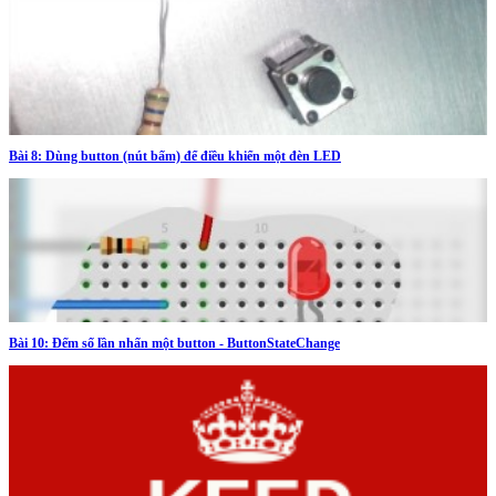
Bài 8: Dùng button (nút bấm) để điều khiển một đèn LED
Bài 10: Đếm số lần nhấn một button - ButtonStateChange