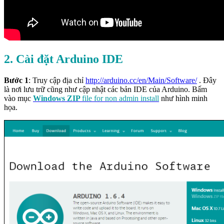
2. Cài đặt Arduino IDE
Bước 1
: Truy cập địa chỉ
http://arduino.cc/en/Main/Software/
. Đây
là nơi lưu trữ cũng như cập nhật các bản IDE của Arduino. Bấm
vào mục
Windows ZIP
file for non admin install
như hình minh
họa.