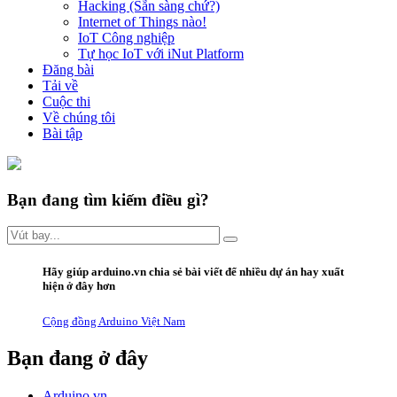
Hacking (Sẵn sàng chứ?)
Internet of Things nào!
IoT Công nghiệp
Tự học IoT với iNut Platform
Đăng bài
Tải về
Cuộc thi
Về chúng tôi
Bài tập
Bạn đang tìm kiếm điều gì?
Hãy giúp arduino.vn
chia sẻ bài viết
để nhiều dự án hay xuất
hiện ở đây hơn
Cộng đồng Arduino Việt Nam
Bạn đang ở đây
Arduino.vn