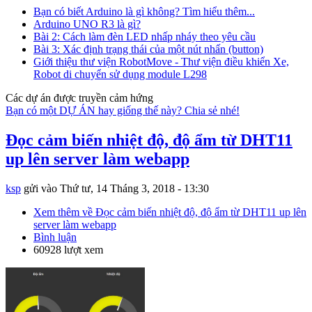
Bạn có biết Arduino là gì không? Tìm hiểu thêm...
Arduino UNO R3 là gì?
Bài 2: Cách làm đèn LED nhấp nháy theo yêu cầu
Bài 3: Xác định trạng thái của một nút nhấn (button)
Giới thiệu thư viện RobotMove - Thư viện điều khiển Xe,
Robot di chuyển sử dụng module L298
Các dự án được truyền cảm hứng
Bạn có một DỰ ÁN hay giống thế này? Chia sẻ nhé!
Đọc cảm biến nhiệt độ, độ ẩm từ DHT11
up lên server làm webapp
ksp
gửi vào
Thứ tư, 14 Tháng 3, 2018 - 13:30
Xem thêm
về Đọc cảm biến nhiệt độ, độ ẩm từ DHT11 up lên
server làm webapp
Bình luận
60928 lượt xem