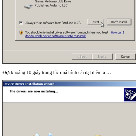
Đợi khoảng 10 giây trong lúc quá trình cài đặt diễn ra …