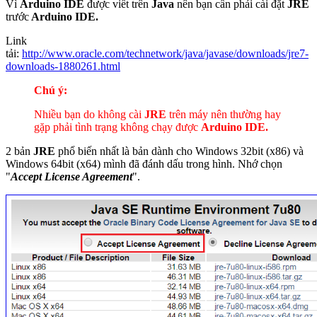
Vì
Arduino IDE
được viết trên
Java
nên bạn cần phải cài đặt
JRE
trước
Arduino IDE.
Link
tải:
http://www.oracle.com/technetwork/java/javase/downloads/jre7-
downloads-1880261.html
Chú ý:
Nhiều bạn do không cài
JRE
trên máy nên thường hay
gặp phải tình trạng không chạy được
Arduino IDE.
2 bản
JRE
phổ biến nhất là bản dành cho Windows 32bit (x86) và
Windows 64bit (x64) mình đã đánh dấu trong hình. Nhớ chọn
"
Accept License Agreement
".