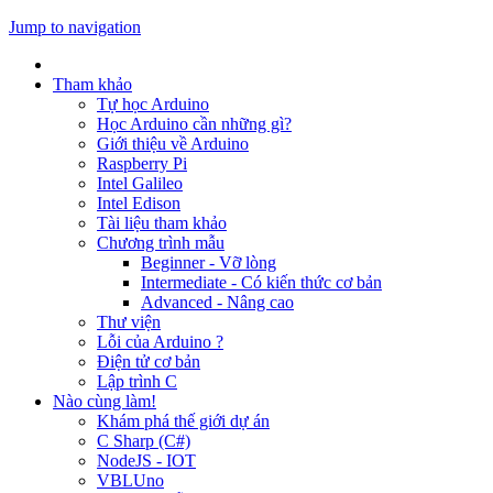
Jump to navigation
Tham khảo
Tự học Arduino
Học Arduino cần những gì?
Giới thiệu về Arduino
Raspberry Pi
Intel Galileo
Intel Edison
Tài liệu tham khảo
Chương trình mẫu
Beginner - Vỡ lòng
Intermediate - Có kiến thức cơ bản
Advanced - Nâng cao
Thư viện
Lỗi của Arduino ?
Điện tử cơ bản
Lập trình C
Nào cùng làm!
Khám phá thế giới dự án
C Sharp (C#)
NodeJS - IOT
VBLUno