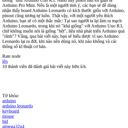
thống" như Arduino Uno R3, Nano hay phiên bản tối giản là
Arduino Pro Mini. Nếu là một người tinh ý, các bạn sẽ dễ dàng
nhận thấy board Arduino Leonardo có kích thước giốn với Arduino,
pinout cũng tương tự luôn. Thật vậy, với một người yêu thích
Arduino, bạn sẽ có một thắc mắc: Tại sao người ta lại làm ra mạch
Arduino Leonardo, trong khi nó "khá giống" với Arduino Uno R3,
chứ không muốn nói là giống "hệt", liệu nhà phát triển Arduino quá
"rãnh"? Vâng, qua bài viết này, bạn sẽ hiểu được vì sao Arduino
Leonardo lại ra đời, khi nào nên dùng nó, khi nào không và các
thông số kĩ thuật cơ bản.
Rate node
lên
10 thành viên đã đánh giá bài viết này hữu ích.
Từ khóa:
arduino
arduino leonardo
keyboard
mouse
hid
atmega32u4