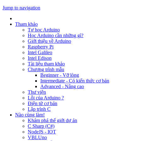
Jump to navigation
Tham khảo
Tự học Arduino
Học Arduino cần những gì?
Giới thiệu về Arduino
Raspberry Pi
Intel Galileo
Intel Edison
Tài liệu tham khảo
Chương trình mẫu
Beginner - Vỡ lòng
Intermediate - Có kiến thức cơ bản
Advanced - Nâng cao
Thư viện
Lỗi của Arduino ?
Điện tử cơ bản
Lập trình C
Nào cùng làm!
Khám phá thế giới dự án
C Sharp (C#)
NodeJS - IOT
VBLUno