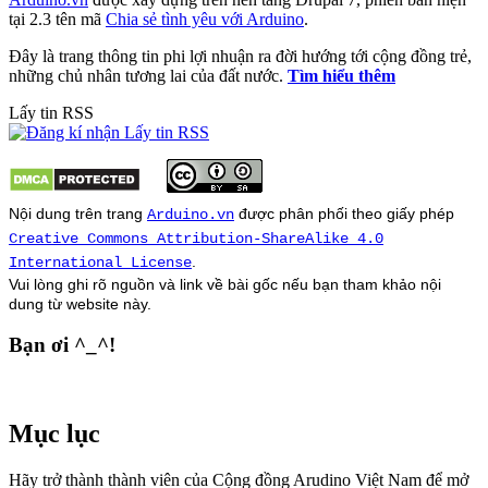
tại 2.3 tên mã
Chia sẻ tình yêu với Arduino
.
Đây là trang thông tin phi lợi nhuận ra đời hướng tới cộng đồng trẻ,
những chủ nhân tương lai của đất nước.
Tìm hiểu thêm
Lấy tin RSS
Nội dung trên trang
được phân phối theo giấy phép
Arduino.vn
Creative Commons Attribution-ShareAlike 4.0
.
International License
Vui lòng ghi rõ nguồn và link về bài gốc nếu bạn tham khảo nội
dung từ
website
này.
Bạn ơi ^_^!
Mục lục
Hãy trở thành thành viên của Cộng đồng Arudino Việt Nam để mở