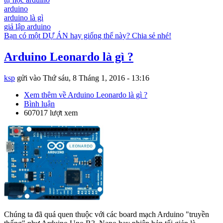
arduino
arduino là gì
giả lập arduino
Bạn có một DỰ ÁN hay giống thế này? Chia sẻ nhé!
Arduino Leonardo là gì ?
ksp
gửi vào
Thứ sáu, 8 Tháng 1, 2016 - 13:16
Xem thêm
về Arduino Leonardo là gì ?
Bình luận
607017 lượt xem
Chúng ta đã quá quen thuộc với các board mạch Arduino "truyền