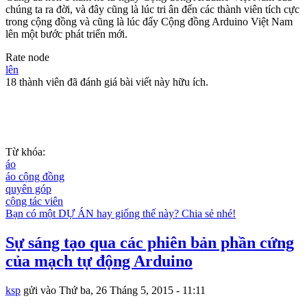
chúng ta ra đời, và đây cũng là lúc tri ân đến các thành viên tích cực
trong cộng đồng và cũng là lúc đẩy Cộng đồng Arduino Việt Nam
lên một bước phát triển mới.
Rate node
lên
18 thành viên đã đánh giá bài viết này hữu ích.
Từ khóa:
áo
áo cộng đồng
quyên góp
cộng tác viên
Bạn có một DỰ ÁN hay giống thế này? Chia sẻ nhé!
Sự sáng tạo qua các phiên bản phần cứng
của mạch tự động Arduino
ksp
gửi vào
Thứ ba, 26 Tháng 5, 2015 - 11:11