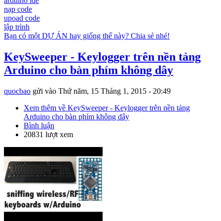
arduino ide
nạp code
upoad code
lập trình
Bạn có một DỰ ÁN hay giống thế này? Chia sẻ nhé!
KeySweeper - Keylogger trên nền tảng
Arduino cho bàn phím không dây
quocbao
gửi vào
Thứ năm, 15 Tháng 1, 2015 - 20:49
Xem thêm
về KeySweeper - Keylogger trên nền tảng
Arduino cho bàn phím không dây
Bình luận
20831 lượt xem