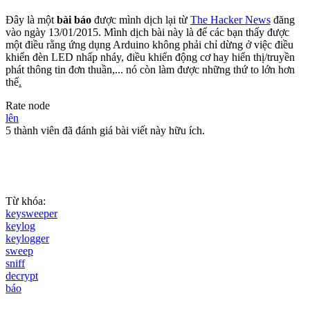
Đây là một
bài báo
được mình dịch lại từ
The Hacker News
đăng
vào ngày 13/01/2015. Mình dịch bài này là để các bạn thấy được
một điều rằng ứng dụng Arduino không phải chỉ dừng ở việc điều
khiển đèn LED nhấp nháy, điều khiển động cơ hay hiển thị/truyền
phát thông tin đơn thuần,... nó còn làm được những thứ to lớn hơn
thế
.
Rate node
lên
5 thành viên đã đánh giá bài viết này hữu ích.
Từ khóa:
keysweeper
keylog
keylogger
sweep
sniff
decrypt
báo