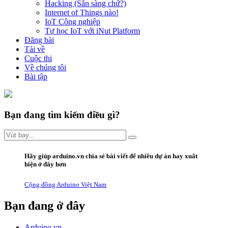
Hacking (Sẵn sàng chứ?)
Internet of Things nào!
IoT Công nghiệp
Tự học IoT với iNut Platform
Đăng bài
Tải về
Cuộc thi
Về chúng tôi
Bài tập
Bạn đang tìm kiếm điều gì?
Hãy giúp arduino.vn
chia sẻ bài viết
để nhiều dự án hay xuất
hiện ở đây hơn
Cộng đồng Arduino Việt Nam
Bạn đang ở đây
Arduino.vn