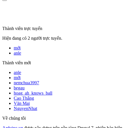
mã số thuế
Thành viên trực tuyến
Hiện đang có 2 người trực tuyến.
mới
anle
Thành viên mới
anle
mới
nemchua3997
begau
hoag_ah_knows_ball
Cao Thắng
Văn Mai
NguyenNhat
Về chúng tôi
Arduino.vn
được xây dựng trên nền tảng Drupal 7, phiên bản hiện