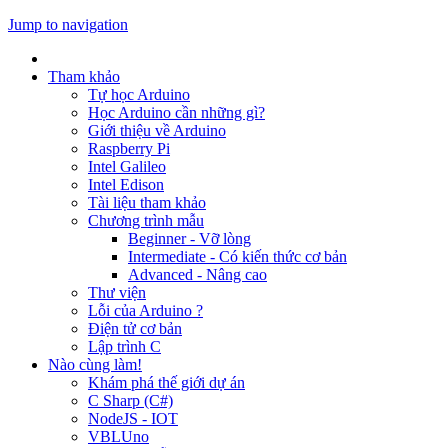
Jump to navigation
Tham khảo
Tự học Arduino
Học Arduino cần những gì?
Giới thiệu về Arduino
Raspberry Pi
Intel Galileo
Intel Edison
Tài liệu tham khảo
Chương trình mẫu
Beginner - Vỡ lòng
Intermediate - Có kiến thức cơ bản
Advanced - Nâng cao
Thư viện
Lỗi của Arduino ?
Điện tử cơ bản
Lập trình C
Nào cùng làm!
Khám phá thế giới dự án
C Sharp (C#)
NodeJS - IOT
VBLUno