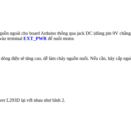
nguồn ngoài cho board Arduino thông qua jack DC (dùng pin 9V chẳng h
 vào terminal
EXT_PWR
để nuôi motor.
 dòng điện sẽ tăng cao, dễ làm cháy nguồn nuôi. Nếu cần, hãy cấp nguồ
er L293D lại với nhau như hình 2.