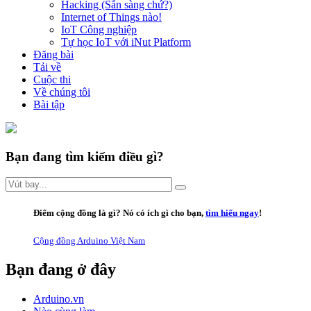
Hacking (Sẵn sàng chứ?)
Internet of Things nào!
IoT Công nghiệp
Tự học IoT với iNut Platform
Đăng bài
Tải về
Cuộc thi
Về chúng tôi
Bài tập
Bạn đang tìm kiếm điều gì?
Điểm cộng đồng là gì
? Nó có ích gì cho bạn,
tìm hiểu ngay
!
Cộng đồng Arduino Việt Nam
Bạn đang ở đây
Arduino.vn