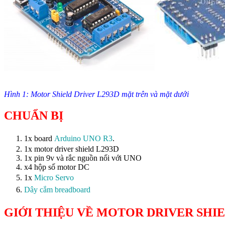
Hình 1: Motor Shield Driver L293D mặt trên và mặt dưới
CHUẨN BỊ
1x board
Arduino UNO R3
.
1x motor driver shield L293D
1x pin 9v và rắc nguồn nối với UNO
x4 hộp số motor DC
1x
Micro Servo
Dây cắm breadboard
GIỚI THIỆU VỀ MOTOR DRIVER SHIE