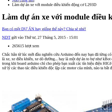
Nào cùng làm
Làm dự án xe với module điều khiển động cơ L293D
Làm dự án xe với module điều 
Bạn có một DỰ ÁN hay giống thế này? Chia sẻ nhé!
NDT
gửi vào
Thứ tư, 27 Tháng 5, 2015 - 15:01
265615 lượt xem
Chắc hẳn từ lúc mới đầu nghiên cứu Arduino đến nay bạn đã từng có
là xe, xe điều khiển, xe dò đường... hay là một dự án to bự như kB
trong khi board arduino chỉ cho phép bạn xuất các tín hiệu điện H
xử lý các thao tác điều khiển độc lập các motor của mình, nào ta bắt 