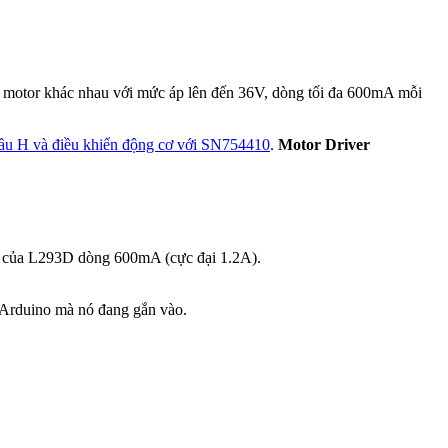
ại motor khác nhau với mức áp lên đến 36V, dòng tối đa 600mA mỗi
ầu H và điều khiển động cơ với SN754410
.
Motor Driver
 H của L293D dòng 600mA (cực đại 1.2A).
 Arduino mà nó đang gắn vào.