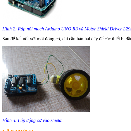
Hình 2: Ráp nối mạch Arduino UNO R3 và Motor Shield Driver L2
Sau để kết nối với một động cơ, chỉ cần hàn hai dây để các thiết bị đ
Hình 3: Lắp động cơ vào shield.