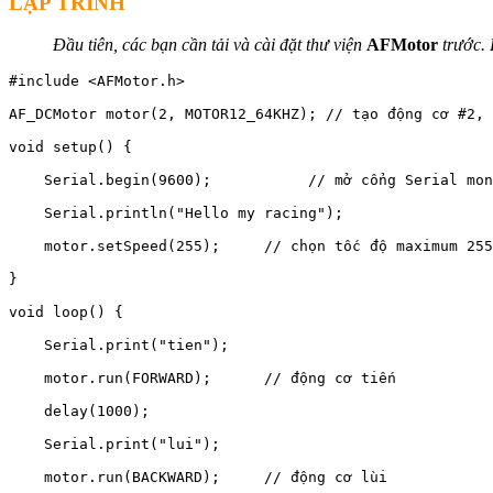
LẬP TRÌNH
Đầu tiên, các bạn cần tải và cài đặt thư viện
AFMotor
trước.
#include <AFMotor.h>

AF_DCMotor motor(2, MOTOR12_64KHZ); // tạo động cơ #2, 
void setup() {  

    Serial.begin(9600);           // mở cổng Serial mon
    Serial.println("Hello my racing");     

    motor.setSpeed(255);     // chọn tốc độ maximum 255
}  

void loop() {  

    Serial.print("tien");     

    motor.run(FORWARD);      // động cơ tiến 

    delay(1000);    

    Serial.print("lui");  

    motor.run(BACKWARD);     // động cơ lùi  
