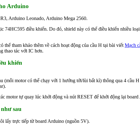
cho Arduino
o R3, Arduino Leonado, Arduino Mega 2560.
ic 74HC595 điều khiển. Do đó, shield này có thể điều khiển nhiều lo
có thể tham khảo thêm về cách hoạt động của cầu H tại bài viết
Mạch c
g thao tác với IC hơn.
iều khiển
(mỗi motor có thể chạy với 1 hướng tới/lùi bất kì) thông qua 4 cầu
r).
các motor tự quay lúc khởi động và nút RESET để khởi động lại board
 như sau
ôi lấy trực tiếp từ board Arduino (nguồn 5V).