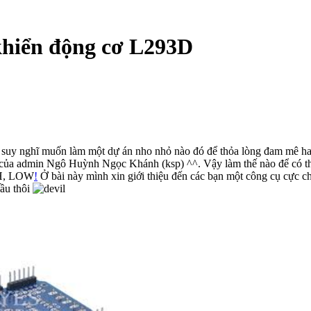
khiển động cơ L293D
 suy nghĩ muốn làm một dự án nho nhỏ nào đó để thỏa lòng đam mê hay
ot của admin Ngô Huỳnh Ngọc Khánh (ksp) ^^. Vậy làm thế nào để có th
IGH, LOW
!
Ở bài này mình xin giới thiệu đến các bạn một công cụ cực chấ
đầu thôi