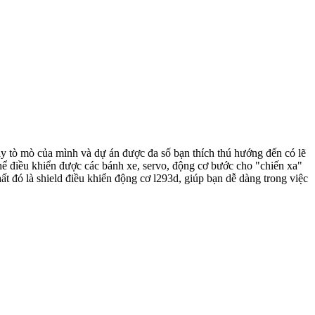
 tò mò của mình và dự án được đa số bạn thích thú hướng đến có lẽ
ể điều khiển được các bánh xe, servo, động cơ bước cho "chiến xa"
t đó là shield điều khiển động cơ l293d, giúp bạn dễ dàng trong việc