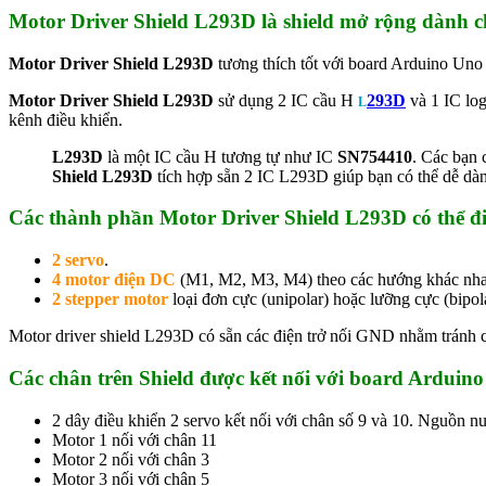
Motor Driver Shield L293D là shield mở rộng dành 
Motor Driver Shield L293D
tương thích tốt với board Arduino Un
Motor Driver Shield L293D
sử dụng 2 IC cầu H
293D
và 1 IC log
L
kênh điều khiển.
L293D
là một IC cầu H tương tự như IC
SN754410
. Các bạn 
Shield L293D
tích hợp sẵn 2 IC L293D giúp bạn có thể dễ dàn
Các thành phần Motor Driver Shield L293D có thể đ
2 servo
.
4 motor điện DC
(M1, M2, M3, M4) theo các hướng khác nhau 
2 stepper motor
loại đơn cực (unipolar) hoặc lưỡng cực (bipola
Motor driver shield L293D có sẵn các điện trở nối GND nhằm tránh 
Các chân trên Shield được kết nối với board Arduino
2 dây điều khiển 2 servo kết nối với chân số 9 và 10. Nguồn nu
Motor 1 nối với chân 11
Motor 2 nối với chân 3
Motor 3 nối với chân 5