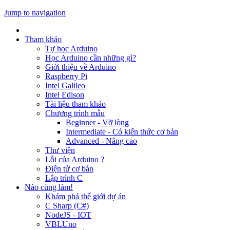
Jump to navigation
Tham khảo
Tự học Arduino
Học Arduino cần những gì?
Giới thiệu về Arduino
Raspberry Pi
Intel Galileo
Intel Edison
Tài liệu tham khảo
Chương trình mẫu
Beginner - Vỡ lòng
Intermediate - Có kiến thức cơ bản
Advanced - Nâng cao
Thư viện
Lỗi của Arduino ?
Điện tử cơ bản
Lập trình C
Nào cùng làm!
Khám phá thế giới dự án
C Sharp (C#)
NodeJS - IOT
VBLUno