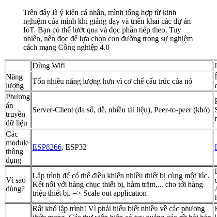
Trên đây là ý kiến cá nhân, mình tổng hợp từ kinh
nghiệm của mình khi giảng dạy và triển khai các dự án
IoT. Bạn có thể lướt qua và đọc phần tiếp theo. Tuy
nhiên, nên đọc để lựa chọn con đường trong sự nghiệm
cách mạng Công nghiệp 4.0
Dùng Wifi
Năng
Tốn nhiều năng lượng hơn vì cơ chế cấu trúc của nó
lượng
Phương
án
Server-Client (đa số, dễ, nhiều tài liệu), Peer-to-peer (khó)
truyền
dữ liệu
Các
module
ESP8266
, ESP32
thông
dụng
Lập trình để có thể điều khiển nhiều thiết bị cùng một lúc.
Vì sao
Kết nối với hàng chục thiết bị, hàm trăm,... cho tới hàng
dùng?
triệu thiết bị. => Scale out application
Rất khó lập trình! Vì phải hiểu biết nhiều về các phương