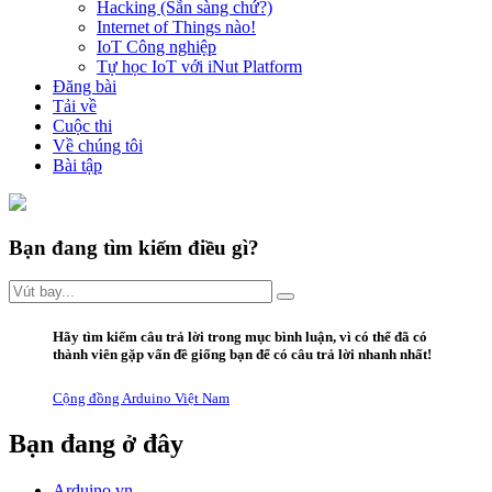
Hacking (Sẵn sàng chứ?)
Internet of Things nào!
IoT Công nghiệp
Tự học IoT với iNut Platform
Đăng bài
Tải về
Cuộc thi
Về chúng tôi
Bài tập
Bạn đang tìm kiếm điều gì?
Hãy
tìm kiếm câu trả lời trong mục bình luận
, vì có thể đã có
thành viên gặp vấn đề giống bạn để có câu trả lời nhanh nhất!
Cộng đồng Arduino Việt Nam
Bạn đang ở đây
Arduino.vn