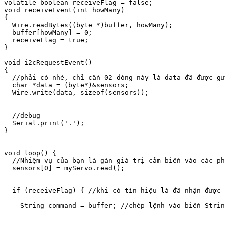
volatile boolean receiveFlag = false;

void receiveEvent(int howMany)

{

  Wire.readBytes((byte *)buffer, howMany);

  buffer[howMany] = 0;

  receiveFlag = true;

}

void i2cRequestEvent()

{

  //phải có nhé, chỉ cần 02 dòng này là data đã được gử
  char *data = (byte*)&sensors; 

  Wire.write(data, sizeof(sensors));

  //debug

  Serial.print('.');

}

void loop() {

  //Nhiệm vụ của bạn là gán giá trị cảm biến vào các ph
  sensors[0] = myServo.read();

  if (receiveFlag) { //khi có tín hiệu là đã nhận được 
    String command = buffer; //chép lệnh vào biến Strin