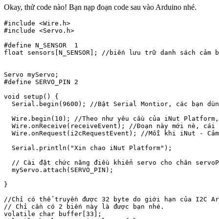
Okay, thử code nào! Bạn nạp đoạn code sau vào Arduino nhé.
#include <Wire.h>

#include <Servo.h>

#define N_SENSOR  1

float sensors[N_SENSOR]; //biến lưu trữ danh sách cảm b
Servo myServo;

#define SERVO_PIN 2

void setup() {

  Serial.begin(9600); //Bật Serial Montior, các bạn dùn
  Wire.begin(10); //Theo như yêu cầu của iNut Platform,
  Wire.onReceive(receiveEvent); //Đoạn này mới nè, cái 
  Wire.onRequest(i2cRequestEvent); //Mỗi khi iNut - Cảm
  Serial.println("Xin chao iNut Platform");

  // Cài đặt chức năng điều khiển servo cho chân servoP
  myServo.attach(SERVO_PIN); 

}

//Chỉ có thể truyền được 32 byte do giới hạn của I2C Ar
// Chỉ cần có 2 biến này là được bạn nhé.

volatile char buffer[33];
