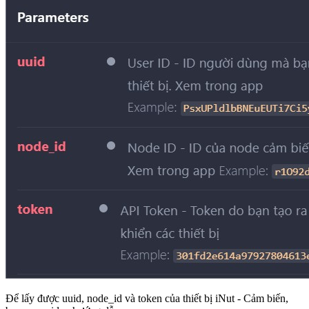
Để lấy được uuid, node_id và token của thiết bị iNut - Cảm biến,