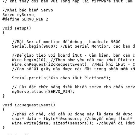
// khi thay đổi bạn vui lòng nạp lại firmware iNut Cảm 
//Khai báo biến Servo

Servo myServo;

#define SERVO_PIN 2

void setup()

{

    //Bật Serial montior để debug - baudrate 9600

    Serial.begin(9600); //Bật Serial Montior, các bạn d
    //Để giao tiếp với board iNut - Cảm biến, bạn cần c
    Wire.begin(10); //Theo như yêu cầu của iNut Platfor
    Wire.onRequest(i2cRequestEvent); //Mỗi khi iNut - C
    //Con số 01 giây này được cài đặt trong phần mềm iN
    Serial.println("Xin chao iNut Platform");

    // Cài đặt chức năng điều khiển servo cho chân serv
    myServo.attach(SERVO_PIN);

}

void i2cRequestEvent()

{

    //phải có nhé, chỉ cần 02 dòng này là data đã được 
    char* data = (byte*)&sensors; //chuyển mảng float* 
    Wire.write(data, sizeof(sensors)); //chuyển đi (dướ
}
