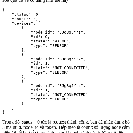
Kết quả trả về có dạng như thế này:
{

    "status": 0,

    "count": 3,

    "devices": [

        {

            "node_id": "BJg3q5Yrz",

            "id": 0,

            "state": "93.00",

            "type": "SENSOR"

        },

        {

            "node_id": "BJg3q5Yrz",

            "id": 1,

            "state": "NOT_CONNECTED",

            "type": "SENSOR"

        },

        {

            "node_id": "BJg3q5Yrz",

            "id": 1,

            "state": "NOT_CONNECTED",

            "type": "SENSOR"

        }

    ]

}
Trong đó, status = 0 tức là request thành công, bạn đã nhập đúng bộ
3 mã uuid, node_id và token. Tiếp theo là count: số lượng node cảm
biến / thiết bị, tiếp theo là devices là danh sách các trường dữ liệu