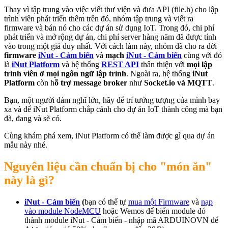
Thay vì tập trung vào việc viết thư viện và đưa API (file.h) cho lập
trình viên phát triển thêm trên đó, nhóm tập trung và viết ra
firmware và bán nó cho các dự án sử dụng IoT. Trong đó, chi phí
phát triển và mở rộng dự án, chi phí server hàng năm đã được tính
vào trong một giá duy nhất. Với cách làm này, nhóm đã cho ra đời
firmware
iNut - Cảm biến
và
mạch
iNut - Cảm biến
cùng với đó
là
iNut Platform
và hệ thống
REST API
thân thiện với
mọi lập
trình viên ở mọi ngôn ngữ lập trình
. Ngoài ra, hệ thống
iNut
Platform
còn h
ỗ trợ message broker
như
Socket.io và MQTT
.
Bạn, một người dám nghĩ lớn, hãy để trí tưởng tượng của mình bay
xa và để iNut Platform chắp cánh cho dự án IoT thành công mà bạn
đã, đang và sẽ có.
Cùng khám phá xem, iNut Platform có thể làm được gì qua dự án
mẫu này nhé.
Nguyên liệu cần chuẩn bị cho "món ăn"
này là gì?
iNut - Cảm biến
(
bạn có thể tự
mua một Firmware
và
nạp
vào module NodeMCU
hoặc Wemos để biến module đó
thành module iNut - Cảm biến - nhập mã ARDUINOVN để