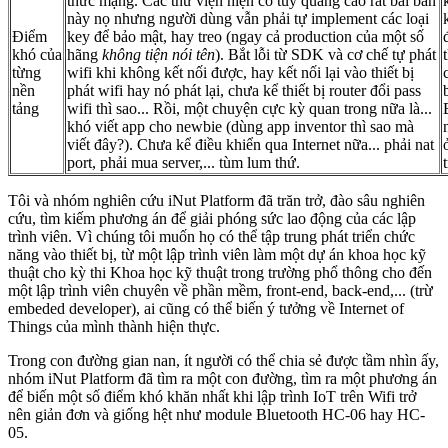
thức mạng. Các thư viện hiện có tuy quảng cáo rất bài bản
này nọ nhưng người dùng vẫn phải tự implement các loại
Điểm
key để bảo mật, hay treo (ngay cả production của một số
khó của
hãng
không tiện nói tên
). Bắt lỗi từ SDK và cơ chế tự phát
từng
wifi khi không kết nối được, hay kết nối lại vào thiết bị
nền
phát wifi hay nó phát lại, chưa kể thiết bị router đổi pass
tảng
wifi thì sao... Rồi, một chuyện cực kỳ quan trong nữa là...
khó viết app cho newbie (dùng app inventor thì sao mà
viết đây?). Chưa kể điều khiển qua Internet nữa... phải nat
port, phải mua server,... tùm lum thứ.
Tôi và nhóm nghiên cứu iNut Platform đã trăn trở, đào sâu nghiên
cứu, tìm kiếm phương án để giải phóng sức lao động của các lập
trình viên. Vì chúng tôi muốn họ có thể tập trung phát triển chức
năng vào thiết bị, từ một lập trình viên làm một dự án khoa học kỹ
thuật cho kỳ thi Khoa học kỹ thuật trong trường phổ thông cho đến
một lập trình viên chuyên về phần mềm, front-end, back-end,... (trừ
embeded developer), ai cũng có thể biến ý tưởng về Internet of
Things của mình thành hiện thực.
Trong con đường gian nan, ít người có thể chia sẻ được tầm nhìn ấy,
nhóm iNut Platform đã tìm ra một con đường, tìm ra một phương án
để biến một số điểm khó khăn nhất khi lập trình IoT trên Wifi trở
nên giản đơn và giống hệt như module Bluetooth HC-06 hay HC-
05.