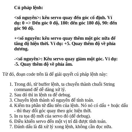
Cú pháp lệnh:
<số nguyên>: kêu servo quay đến góc cố định. Ví
dụ: 0 => Đến góc 0 độ, 180: đến góc 180 độ, 90: đến
góc 90 độ.
+<số nguyên: kêu servo quay thêm một góc nữa để
tăng độ hiện thời. Ví dụ: +5. Quay thêm độ về phía
dương.
-<số nguyên>: Kêu servo quay giảm một góc. Ví dụ:
-5. Quay thêm độ về phía âm.
Từ đó, đoạn code trên là để giải quyết cú pháp lệnh này:
Trong đó, từ buffer lệnh, ta chuyển thành chuỗi String
command để dễ dàng xử lý.
Sau đó thì in lệnh ra để debug.
Chuyển lệnh thành số nguyên để tính toán.
Kiểm tra phần tử đầu tiên của lệnh. Nó nó có dấu + hoặc dấu
- thì thay đổi góc quay theo góc hiện thời.
In ra tọa độ mới của servo đó (để debug).
Điều khiển servo đến một vị trí đã được tính toán.
Đánh dấu là đã xử lý xong lệnh, không cần đọc nữa.