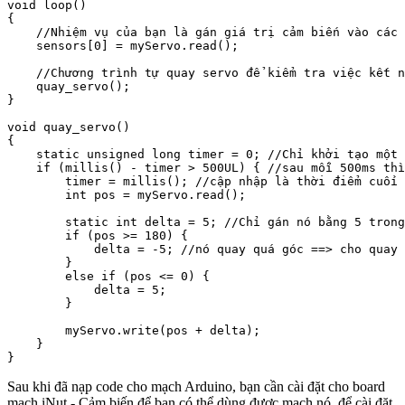
void loop()

{

    //Nhiệm vụ của bạn là gán giá trị cảm biến vào các 
    sensors[0] = myServo.read();

    //Chương trình tự quay servo để kiểm tra việc kết n
    quay_servo();

}

void quay_servo()

{

    static unsigned long timer = 0; //Chỉ khởi tạo một 
    if (millis() - timer > 500UL) { //sau mỗi 500ms thì
        timer = millis(); //cập nhập là thời điểm cuối 
        int pos = myServo.read();

        static int delta = 5; //Chỉ gán nó bằng 5 trong
        if (pos >= 180) {

            delta = -5; //nó quay quá góc ==> cho quay 
        }

        else if (pos <= 0) {

            delta = 5;

        }

        myServo.write(pos + delta);

    }

Sau khi đã nạp code cho mạch Arduino, bạn cần cài đặt cho board
mạch iNut - Cảm biến để bạn có thể dùng được mạch nó, để cài đặt,