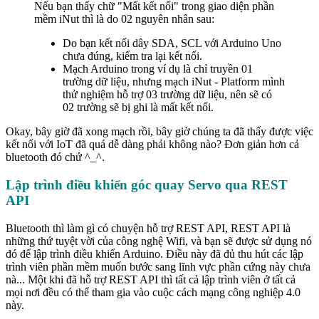
Nếu bạn thấy chữ "Mất kết nối" trong giao diện phần
mềm iNut thì là do 02 nguyên nhân sau:
Do bạn kết nối dây SDA, SCL với Arduino Uno
chưa đúng, kiểm tra lại kết nối.
Mạch Arduino trong ví dụ là chỉ truyền 01
trường dữ liệu, nhưng mạch iNut - Platform mình
thử nghiệm hỗ trợ 03 trường dữ liệu, nên sẽ có
02 trường sẽ bị ghi là mất kết nối.
Okay, bây giờ đã xong mạch rồi, bây giờ chúng ta đã thấy được việc
kết nối với IoT đã quá dễ dàng phải không nào? Đơn giản hơn cả
bluetooth đó chứ ^_^.
Lập trình điều khiển góc quay Servo qua REST
API
Bluetooth thì làm gì có chuyện hỗ trợ REST API, REST API là
những thứ tuyệt vời của công nghệ Wifi, và bạn sẽ được sử dụng nó
đó để lập trình điều khiển Arduino. Điều này đã đủ thu hút các lập
trình viên phần mềm muốn bước sang lĩnh vực phần cứng này chưa
nà... Một khi đã hỗ trợ REST API thì tất cả lập trình viên ở tất cả
mọi nơi đều có thể tham gia vào cuộc cách mạng công nghiệp 4.0
này.