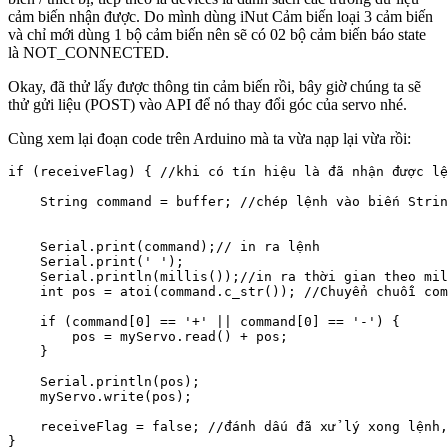
cảm biến nhận được. Do mình dùng iNut Cảm biến loại 3 cảm biến
và chỉ mới dùng 1 bộ cảm biến nên sẽ có 02 bộ cảm biến báo state
là NOT_CONNECTED.
Okay, đã thử lấy được thông tin cảm biến rồi, bây giờ chúng ta sẽ
thử gửi liệu (POST) vào API để nó thay đổi góc của servo nhé.
Cùng xem lại đoạn code trên Arduino mà ta vừa nạp lại vừa rồi:
if (receiveFlag) { //khi có tín hiệu là đã nhận được lệ
    String command = buffer; //chép lệnh vào biến Strin
    Serial.print(command);// in ra lệnh

    Serial.print(' ');

    Serial.println(millis());//in ra thời gian theo mil
    int pos = atoi(command.c_str()); //Chuyển chuỗi com
    if (command[0] == '+' || command[0] == '-') {

        pos = myServo.read() + pos;

    }

    Serial.println(pos);

    myServo.write(pos);

    receiveFlag = false; //đánh dấu đã xử lý xong lệnh,
}