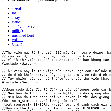
click vào danh sách này để khám phá thêm)
sizeof
int
array
static
Thư viện Servo
millis()
unsigned long
volatile
Char()
//Thư viện này là thư viện I2C mặc định của Arduino, bạ
// vào mọi dự án sử dụng mạch iNut - Cảm biến

// Vì là thư viện có sẵn của Arduino nên bạn không cần 
#include <Wire.h>

//Thư viện này là thư viện của Servo, bạn cần include n
// để điều khiển Servo. Đây cũng là thư viện mặc định c
// Tuy nhiên, các bạn có thể sử dụng các thư viện khác 
#include <Servo.h>

//đoạn code dưới đây là để khai báo số lượng luồn càm b
// Nếu bạn đã từng nghe nói về MQTT, thì đây giống như 
// Nếu bạn đã từng nghe nói về Socket.io thì đây giống 
#define N_SENSOR 1 //Số lượng cảm biến

float sensors[N_SENSOR]; //biến lưu trữ danh sách giá t
//Bạn có thể tùy chỉnh số lượng cảm biến N_SENSOR từ 1 