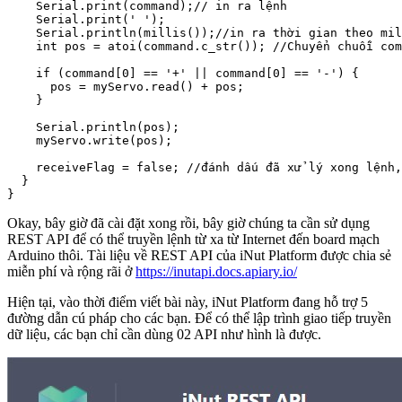
    Serial.print(command);// in ra lệnh

    Serial.print(' ');

    Serial.println(millis());//in ra thời gian theo mil
    int pos = atoi(command.c_str()); //Chuyển chuỗi com
    if (command[0] == '+' || command[0] == '-') {

      pos = myServo.read() + pos;

    }

    Serial.println(pos);

    myServo.write(pos);

    receiveFlag = false; //đánh dấu đã xử lý xong lệnh,
  }

Okay, bây giờ đã cài đặt xong rồi, bây giờ chúng ta cần sử dụng
REST API để có thể truyền lệnh từ xa từ Internet đến board mạch
Arduino thôi. Tài liệu về REST API của iNut Platform được chia sẻ
miễn phí và rộng rãi ở
https://inutapi.docs.apiary.io/
Hiện tại, vào thời điểm viết bài này, iNut Platform đang hỗ trợ 5
đường dẫn cú pháp cho các bạn. Để có thể lập trình giao tiếp truyền
dữ liệu, các bạn chỉ cần dùng 02 API như hình là được.